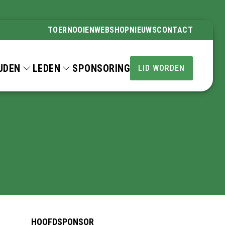
TOERNOOIEN
WEBSHOP
NIEUWS
CONTACT
JDEN
LEDEN
SPONSORING
LID WORDEN
HOOFDSPONSOR