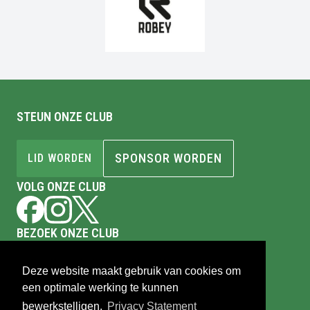
STEUN ONZE CLUB
SPONSOR WORDEN
LID WORDEN
VOLG ONZE CLUB
BEZOEK ONZE CLUB
Sportpark Markgouw
Cornelis Dirkszoonlaan 342
Deze website maakt gebruik van cookies om
1141XS
Monnickendam
een optimale werking te kunnen
Tel.
0299-651291
bewerkstelligen.
Privacy Statement